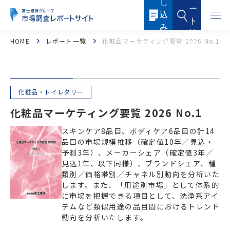
し
本
ー
文
込
に
ト
ス
み
キ
検
ッ
内
HOME
レポート一覧
化粧品マーケティング要覧 2026 No.1
索
プ
容
す
る
化粧品・トイレタリー
化粧品マーケティング要覧 2026 No.1
スキンケア8品目、ボディケア6品目の計14
品目の市場規模推移（確定値10年／見込・
フード・フードサービス
ヘルスケア
予測3年）、メーカーシェア（確定値3年／
見込1年、以下同様）、ブランドシェア、種
医薬品・メディカル
化粧品・トイレタリー
類別／価格帯別／チャネル別動向を分析いた
します。また、「用途別市場」として体系的
産業機器・制御機器
電子機器・電子部品
に市場を把握できる項目として、洗浄系アイ
テムなど類似用途の品目間におけるトレンド
動向を分析いたします。
ICTソリューション・サービス
ケミカル・マテリアル