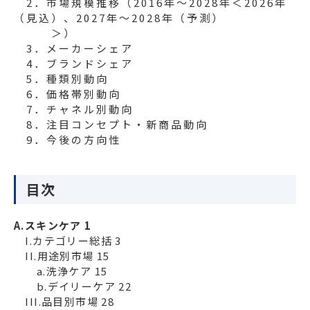
2．市場規模推移（2016年～2028年＜2026年
（見込）、2027年～2028年（予測）
＞）
3．メーカーシェア
4．ブランドシェア
5．種類別動向
6．価格帯別動向
7．チャネル別動向
8．注目コンセプト・新商品動向
9．今後の方向性
目次
A.スキンケア 1
I.カテゴリー総括 3
II.用途別市場 15
a.洗浄ケア 15
b.デイリーケア 22
III.品目別市場 28