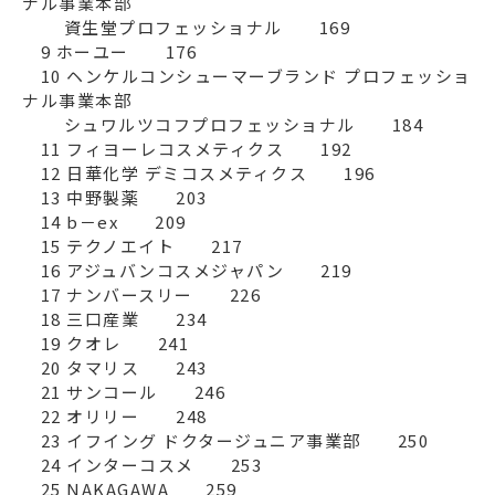
ナル事業本部 

　　 資生堂プロフェッショナル　　169

　9 ホーユー　　176

　10 ヘンケルコンシューマーブランド プロフェッショ
ナル事業本部 

　　 シュワルツコフプロフェッショナル　　184

　11 フィヨーレコスメティクス　　192

　12 日華化学 デミコスメティクス　　196

　13 中野製薬　　203

　14 b－ex　　209

　15 テクノエイト　　217

　16 アジュバンコスメジャパン　　219

　17 ナンバースリー　　226

　18 三口産業　　234

　19 クオレ　　241

　20 タマリス　　243

　21 サンコール　　246

　22 オリリー　　248

　23 イフイング ドクタージュニア事業部　　250

　24 インターコスメ　　253

　25 NAKAGAWA　　259
