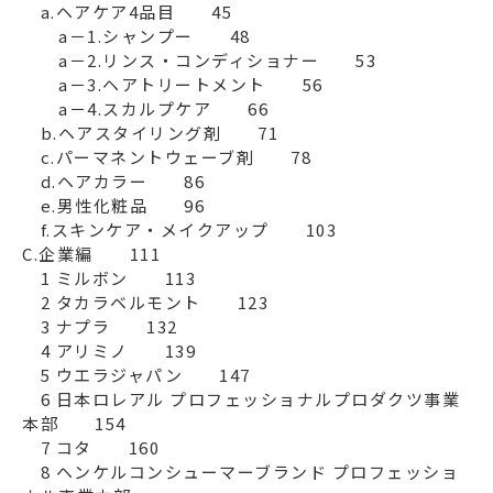
　a.ヘアケア4品目　　45

　　a－1.シャンプー　　48

　　a－2.リンス・コンディショナー　　53

　　a－3.ヘアトリートメント　　56

　　a－4.スカルプケア　　66

　b.ヘアスタイリング剤　　71

　c.パーマネントウェーブ剤　　78

　d.ヘアカラー　　86

　e.男性化粧品　　96

　f.スキンケア・メイクアップ　　103

C.企業編　　111

　1 ミルボン　　113

　2 タカラベルモント　　123

　3 ナプラ　　132

　4 アリミノ　　139

　5 ウエラジャパン　　147

　6 日本ロレアル プロフェッショナルプロダクツ事業
本部　　154

　7 コタ　　160

　8 ヘンケルコンシューマーブランド プロフェッショ