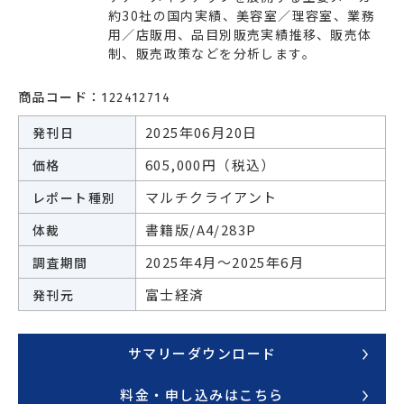
約30社の国内実績、美容室／理容室、業務
エネルギー
環境・社会・インフラ
用／店販用、品目別販売実績推移、販売体
制、販売政策などを分析します。
建築・住宅
自動車・輸送
商品コード：
122412714
その他
2025年06月20日
発刊日
605,000円（税込）
価格
マルチクライアント
レポート種別
書籍版/A4/283P
体裁
2025年4月～2025年6月
調査期間
富士経済
発刊元
サマリーダウンロード
料金・申し込みはこちら