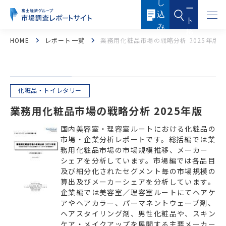
し
本
ー
文
込
に
ト
ス
み
キ
検
ッ
内
HOME
レポート一覧
業務用化粧品市場の戦略分析 2025年版
索
プ
容
す
る
化粧品・トイレタリー
業務用化粧品市場の戦略分析 2025年版
国内美容室・理容室ルートにおける化粧品の
市場・企業分析レポートです。総括編では業
フード・フードサービス
ヘルスケア
務用化粧品市場の市場規模推移、メーカー
シェアを分析しています。市場編では各品目
医薬品・メディカル
化粧品・トイレタリー
及び細分化されたセグメント毎の市場規模の
算出及びメーカーシェアを分析しています。
産業機器・制御機器
電子機器・電子部品
企業編では美容室／理容室ルートにてヘアケ
アやヘアカラー、パーマネントウェーブ剤、
ヘアスタイリング剤、男性化粧品や、スキン
ICTソリューション・サービス
ケミカル・マテリアル
ケア・メイクアップを展開する主要メーカー