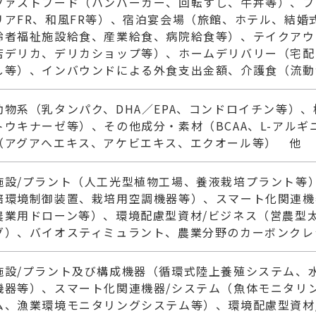
ファストフード（ハンバーガー、回転すし、牛丼等）、フ
リアFR、和風FR等）、宿泊宴会場（旅館、ホテル、結婚
齢者福祉施設給食、産業給食、病院給食等）、テイクアウ
店デリカ、デリカショップ等）、ホームデリバリー（宅配
し等）、インバウンドによる外食支出金額、介護食（流動
動物系（乳タンパク、DHA／EPA、コンドロイチン等）
トウキナーゼ等）、その他成分・素材（BCAA、L-アルギ
（アグアへエキス、アケビエキス、エクオール等） 他
施設/プラント（人工光型植物工場、養液栽培プラント等
培環境制御装置、栽培用空調機器等）、スマート化関連機
農業用ドローン等）、環境配慮型資材/ビジネス（営農型
グ）、バイオスティミュラント、農業分野のカーボンクレ
施設/プラント及び構成機器（循環式陸上養殖システム、
機器等）、スマート化関連機器/システム（魚体モニタリ
ム、漁業環境モニタリングシステム等）、環境配慮型資材