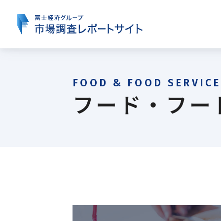
本
文
に
ス
キ
ッ
プ
す
る
フード・フー
フード・フードサービス
産業機器・制御機器
電子