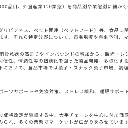
400品目、外食産業120業態）を商品別や業態別に細か
グリビジネス、ペット関連（ペットフード）等、食品に
ます。それら特定分野について、市場規模や将来予測、
年以後、消費意欲の高まりやインバウンドの増加から、観光・
利便性、情緒性等の個別化を図った商品開発、多様化す
下において、食品市場では菓子・スナック菓子市場、調
機にスポーツサポートや免疫対策、ストレス緩和、睡眠サポ
で価格改定が継続する中、大手チェーンを中心に付加価
みられ、多くの業態でマーケットが広がりをみせていま