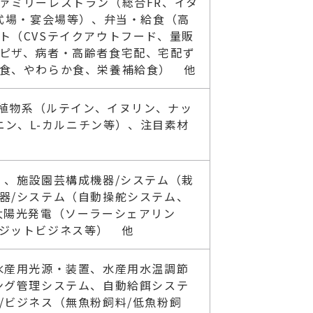
ァミリーレストラン（総合FR、イタ
式場・宴会場等）、弁当・給食（高
ト（CVSテイクアウトフード、量販
ピザ、病者・高齢者食宅配、宅配ず
食、やわらか食、栄養補給食） 他
、植物系（ルテイン、イヌリン、ナッ
ニン、L-カルニチン等）、注目素材
）、施設園芸構成機器/システム（栽
器/システム（自動操舵システム、
太陽光発電（ソーラーシェアリン
ジットビジネス等） 他
水産用光源・装置、水産用水温調節
ング管理システム、自動給餌システ
/ビジネス（無魚粉飼料/低魚粉飼