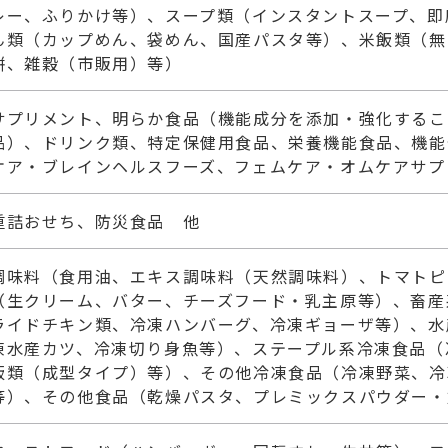
レー、ふりかけ等）、スープ類（インスタントスープ、即
ん類（カップめん、袋めん、国産パスタ等）、米飯類（無
餅、雑穀（市販用）等）
サプリメント、明らか食品（機能成分を添加・強化するこ
品）、ドリンク類、特定保健用食品、栄養機能食品、機能
ケア・ブレインヘルスフーズ、フェムケア・オムケアサプ
重詰おせち、防災食品 他
調味料（食用油、エキス調味料（天然調味料）、トマトピ
（生クリーム、バター、チーズフード・乳主原等）、畜産
ライドチキン類、冷凍ハンバーグ、冷凍ギョーザ等）、水
凍水産カツ、冷凍切り身魚等）、ステープル系冷凍食品（
飯類（成型タイプ）等）、その他冷凍食品（冷凍野菜、冷
等）、その他食品（乾燥パスタ、プレミックスパウダー・