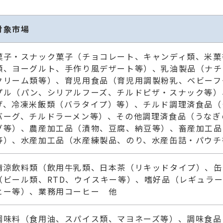
対象市場
菓子・スナック菓子（チョコレート、キャンディ類、米菓
類、ヨーグルト、手作り風デザート等）、乳油製品（ナチ
クリーム類等）、育児用食品（育児用調製粉乳、ベビーフ
プル（パン、シリアルフーズ、チルドピザ・スナック等）
げ、冷凍米飯類（バラタイプ）等）、チルド調理済食品（
バーグ、チルドラーメン等）、その他調理済食品（うなぎ
グ等）、農産加工品（漬物、豆腐、納豆等）、畜産加工品
等）、水産加工品（水産練製品、のり、水産缶詰・パウチ
清涼飲料類（飲用牛乳類、日本茶（リキッドタイプ）、缶
（ビール類、RTD、ウイスキー等）、嗜好品（レギュラ
ヒー等）、業務用コーヒー 他
調味料（食用油、スパイス類、マヨネーズ等）、調味食品