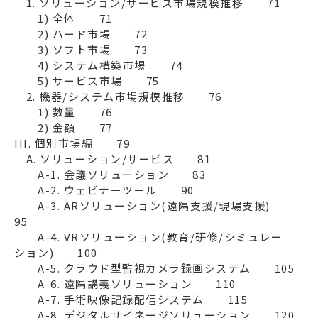
　1. ソリューション/サービス市場規模推移　　71

　　1) 全体　　71

　　2) ハード市場　　72

　　3) ソフト市場　　73

　　4) システム構築市場　　74

　　5) サービス市場　　75

　2. 機器/システム市場規模推移　　76

　　1) 数量　　76

　　2) 金額　　77

III. 個別市場編　　79

　A. ソリューション/サービス　　81

　　A-1. 会議ソリューション　　83

　　A-2. ウェビナーツール　　90

　　A-3. ARソリューション(遠隔支援/現場支援)　　
95

　　A-4. VRソリューション(教育/研修/シミュレー
ション)　　100

　　A-5. クラウド型監視カメラ録画システム　　105

　　A-6. 遠隔講義ソリューション　　110

　　A-7. 手術映像記録配信システム　　115

　　A-8. デジタルサイネージソリューション　　120
