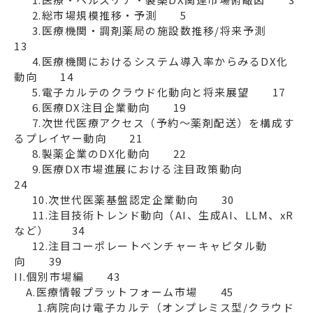
　  2.総市場規模推移・予測　　5

　  3.医療機関・調剤薬局の施設数推移/将来予測　　
13

　  4.医療機関におけるシステム導入率からみるDX化
動向　　14

　  5.電子カルテのクラウド化動向と将来展望　　17

　  6.医療DX注目企業動向　　19

　  7.次世代医療アクセス（予約～薬剤配送）を構成す
るプレイヤー動向　　21

　  8.製薬企業のDX化動向　　22

　  9.医療DX市場進展における注目政策動向　　
24　　　　　　　　　　　　

　  10.次世代医薬基盤認定企業動向　　30

　  11.注目技術トレンド動向（AI、生成AI、LLM、xR
など）　　34

　  12.注目コーポレートベンチャーキャピタル動
向　　39

II.個別市場編　　43

　A.医療情報プラットフォーム市場　　45

　　1.病院向け電子カルテ（オンプレミス型/クラウド