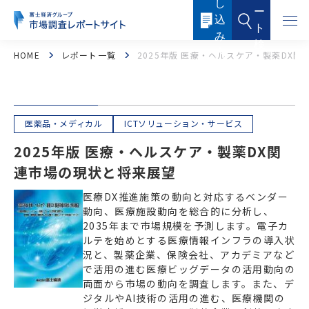
し
本
ー
文
込
に
ト
ス
み
キ
検
ッ
内
HOME
レポート一覧
2025年版 医療・ヘルスケア・製薬DX
索
プ
容
す
る
医薬品・メディカル
ICTソリューション・サービス
2025年版 医療・ヘルスケア・製薬DX関
連市場の現状と将来展望
医療DX推進施策の動向と対応するベンダー
フード・フードサービス
ヘルスケア
動向、医療施設動向を総合的に分析し、
2035年まで市場規模を予測します。電子カ
医薬品・メディカル
化粧品・トイレタリー
ルテを始めとする医療情報インフラの導入状
況と、製薬企業、保険会社、アカデミアなど
産業機器・制御機器
電子機器・電子部品
で活用の進む医療ビッグデータの活用動向の
両面から市場の動向を調査します。また、デ
ICTソリューション・サービス
ケミカル・マテリアル
ジタルやAI技術の活用の進む、医療機関の