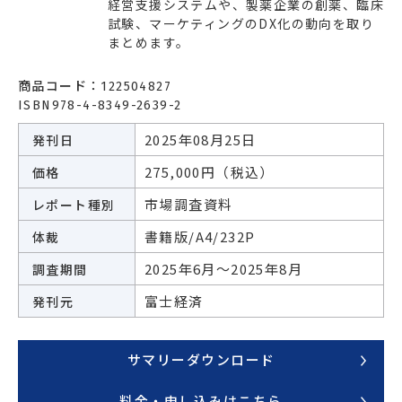
経営支援システムや、製薬企業の創薬、臨床
エネルギー
環境・社会・インフラ
試験、マーケティングのDX化の動向を取り
まとめます。
建築・住宅
自動車・輸送
商品コード：
122504827
その他
ISBN978-4-8349-2639-2
2025年08月25日
発刊日
275,000円（税込）
価格
市場調査資料
レポート種別
書籍版/A4/232P
体裁
2025年6月～2025年8月
調査期間
富士経済
発刊元
サマリーダウンロード