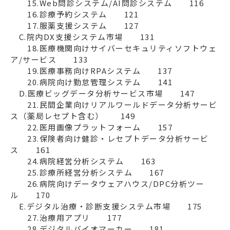
　　15.Web問診システム/AI問診システム　　116

　　16.診療予約システム　　121

　　17.服薬支援システム　　127

　C.院内DX支援システム市場　　131

　　18.医療機関向けサイバーセキュリティソフトウェ
ア/サービス　　133

　　19.医療事務向けRPAシステム　　137

　　20.病院向け勤怠管理システム　　141

　D.医療ビッグデータ分析サービス市場　　147

　　21.民間企業向けリアルワールドデータ分析サービ
ス（薬局レセプト含む）　　149

　　22.医用画像プラットフォーム　　157

　　23.保険者向け健診・レセプトデータ分析サービ
ス　　161

　　24.病院経営分析システム　　163

　　25.診療所経営分析システム　　167

　　26.病院向けデータウェアハウス/DPC分析ツー
ル　　170

　E.デジタル治療・診断支援システム市場　　175

　　27.治療用アプリ　　177

　　28.デジタルバイオマーカー　　181
