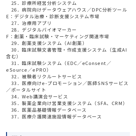
　25．診療所経営分析システム

E：デジタル治療・診断支援システム市場
　27．治療用アプリ

F：創薬・臨床試験・マーケティング関連市場
　29．創薬支援システム（AI創薬）

　30．臨床試験文書管理・作成支援システム（生成AI
含む）

　31．臨床試験システム（EDC／eConsent／
eSource／ePRO） 

　32．被験者リクルートサービス

　33．医療向けe-プロモーション／医師SNSサービス
／ポータルサイト

　34．Web講演会サービス

　35．製薬企業向け営業支援システム（SFA、CRM）

　36．医薬品基礎情報データベース
