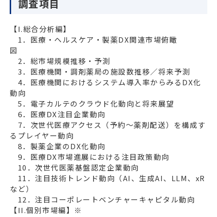
調査項目
【I.総合分析編】
　1．医療・ヘルスケア・製薬DX関連市場俯瞰
図　　　　　　　　　　　　

　2．総市場規模推移・予測

　3．医療機関・調剤薬局の施設数推移／将来予測

　4．医療機関におけるシステム導入率からみるDX化
動向

　5．電子カルテのクラウド化動向と将来展望

　6．医療DX注目企業動向

　7．次世代医療アクセス（予約～薬剤配送）を構成す
るプレイヤー動向

　8．製薬企業のDX化動向

　9．医療DX市場進展における注目政策動向

　10．次世代医薬基盤認定企業動向

　11．注目技術トレンド動向（AI、生成AI、LLM、xR
など）

【II.個別市場編】※