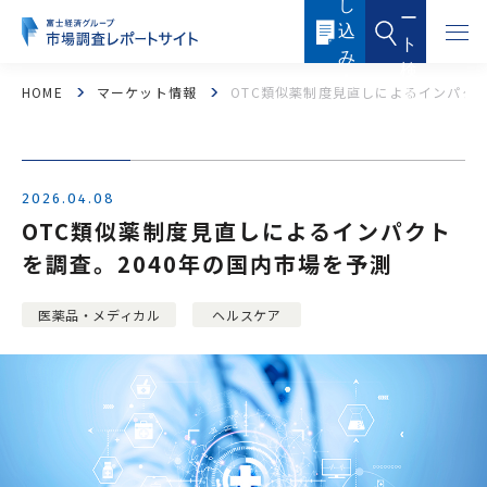
し
本
ー
文
込
に
ト
ス
み
キ
検
ッ
内
HOME
マーケット情報
OTC類似薬制度見直しによるインパクト
索
プ
容
す
る
2026.04.08
OTC類似薬制度見直しによるインパクト
を調査。2040年の国内市場を予測
フード・フードサービス
ヘルスケア
医薬品・メディカル
ヘルスケア
医薬品・メディカル
化粧品・トイレタリー
産業機器・制御機器
電子機器・電子部品
ICTソリューション・サービス
ケミカル・マテリアル