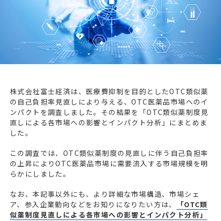
エネルギー
環境・社会・インフラ
建築・住宅
自動車・輸送
その他
株式会社富士経済は、医療費抑制を目的としたOTC類似薬
の自己負担率見直しにより与える、OTC医薬品市場へのイ
ンパクトを調査しました。その結果を「OTC類似薬制度見
直しによる各市場への影響とインパクト分析」にまとめま
した。
この調査では、OTC類似薬制度の見直しに伴う自己負担率
の上昇によりOTC医薬品市場に需要流入する市場規模を明
らかにしました。
なお、本記事以外にも、より詳細な市場構造、市場シェ
ア、参入企業動向などをお知りになりたい方は、
「OTC類
似薬制度見直しによる各市場への影響とインパクト分析」