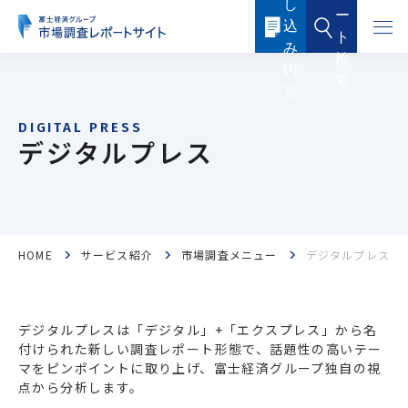
し
本
ー
文
込
に
ト
ス
み
キ
検
ッ
内
索
プ
容
す
る
デジタルプレス
HOME
サービス紹介
市場調査メニュー
デジタルプレス
フード・フードサービス
ヘルスケア
医薬品・メディカル
化粧品・トイレタリー
デジタルプレスは「デジタル」+「エクスプレス」から名
産業機器・制御機器
電子機器・電子部品
付けられた新しい調査レポート形態で、話題性の高いテー
マをピンポイントに取り上げ、富士経済グループ独自の視
点から分析します。
ICTソリューション・サービス
ケミカル・マテリアル