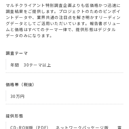
マルチクライアント特別調査企画よりも低価格かつ迅速に
エネルギー
環境・社会・インフラ
調査結果をご提供します。プロジェクトのためのピンポイ
ントデータや、業界共通の注目点を解き明かすリーディン
建築・住宅
自動車・輸送
グデータとしてご活用いただいています。報告書ボリュー
ムと価格はすべてのテーマ一律で、提供形態はデジタル
その他
データのみになります。
調査テーマ
年間 30テーマ以上
価格帯（税抜）
30万円
提供形態
CD-ROM版（PDF） ネットワークパッケージ版 電