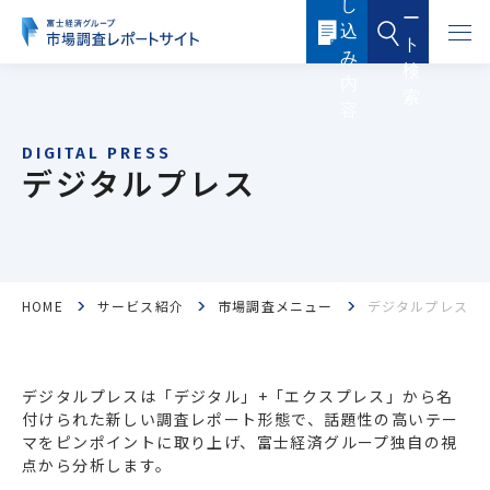
し
本
ー
文
込
に
ト
ス
み
キ
検
ッ
内
索
プ
容
す
る
デジタルプレス
HOME
サービス紹介
市場調査メニュー
デジタルプレス
フード・フードサービス
ヘルスケア
医薬品・メディカル
化粧品・トイレタリー
デジタルプレスは「デジタル」+「エクスプレス」から名
産業機器・制御機器
電子機器・電子部品
付けられた新しい調査レポート形態で、話題性の高いテー
マをピンポイントに取り上げ、富士経済グループ独自の視
点から分析します。
ICTソリューション・サービス
ケミカル・マテリアル