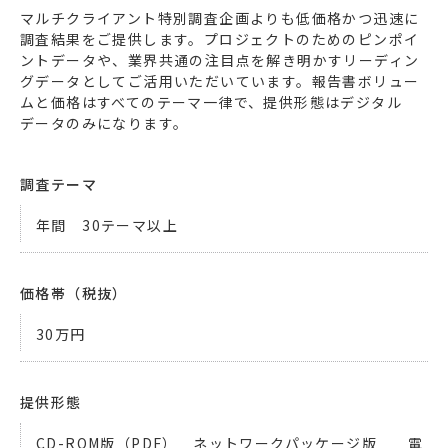
マルチクライアント特別調査企画よりも低価格かつ迅速に
エネルギー
環境・社会・インフラ
調査結果をご提供します。プロジェクトのためのピンポイ
ントデータや、業界共通の注目点を解き明かすリーディン
建築・住宅
自動車・輸送
グデータとしてご活用いただいています。報告書ボリュー
ムと価格はすべてのテーマ一律で、提供形態はデジタル
その他
データのみになります。
調査テーマ
年間 30テーマ以上
価格帯（税抜）
30万円
提供形態
CD-ROM版（PDF） ネットワークパッケージ版 電