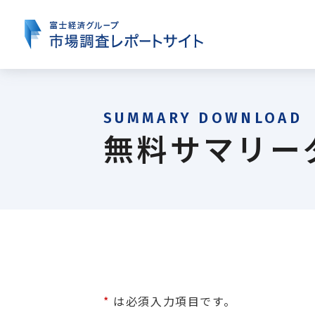
本
文
に
ス
キ
ッ
プ
す
る
無料サマリー
フード・フードサービス
産業機器・制御機器
電子
*
は必須入力項目です。