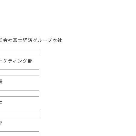
社会・インフラ
建築・住宅
式会社富士経済グループ本社
ーケティング部
長
士
郎