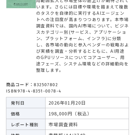
用範囲拡大と市場全体の底上げが期待されて
います。さらには目標や環境を踏まえて複数
エネルギー
環境・社会・インフラ
のタスクを自律的に実行するAIエージェン
トへの注目度が高まりつつあります。本市場
建築・住宅
自動車・輸送
調査資料では、国内AI市場について、ビジネ
スカテゴリー別(サービス、アプリケーショ
その他
ン、プラットフォーム、インフラ)に分類
し、各市場の動向と参入ベンダーの戦略およ
び実績を調査・分析するとともに、AI用途
のGPUリソースについてコアユーザー、用
途フェーズ、システム環境などの詳細動向を
整理します。
商品コード：
832507802
ISBN978-4-8351-0078-4
2026年01月20日
発刊日
198,000円（税込）
価格
市場調査資料
レポート種別