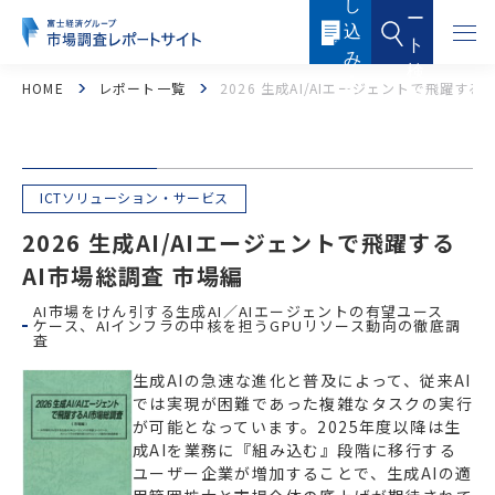
し
本
ー
文
込
に
ト
ス
み
キ
検
ッ
内
HOME
レポート一覧
2026 生成AI/AIエージェントで飛躍する
索
プ
容
す
る
ICTソリューション・サービス
2026 生成AI/AIエージェントで飛躍する
AI市場総調査 市場編
AI市場をけん引する生成AI／AIエージェントの有望ユース
フード・フードサービス
ヘルスケア
ケース、AIインフラの中核を担うGPUリソース動向の徹底調
査
医薬品・メディカル
化粧品・トイレタリー
生成AIの急速な進化と普及によって、従来AI
では実現が困難であった複雑なタスクの実行
産業機器・制御機器
電子機器・電子部品
が可能となっています。2025年度以降は生
成AIを業務に『組み込む』段階に移行する
ICTソリューション・サービス
ケミカル・マテリアル
ユーザー企業が増加することで、生成AIの適