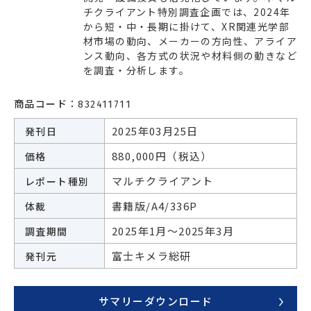
チクライアント特別調査企画では、2024年
エネルギー
環境・社会・インフラ
から短・中・長期に掛けて、XR関連光学部
材市場の動向、メーカーの方向性、アライア
建築・住宅
自動車・輸送
ンス動向、各方式の状況や材料側の動きなど
を調査・分析します。
その他
商品コード：
832411711
2025年03月25日
発刊日
880,000円（税込）
価格
マルチクライアント
レポート種別
書籍版/A4/336P
体裁
2025年1月～2025年3月
調査期間
富士キメラ総研
発刊元
サマリーダウンロード