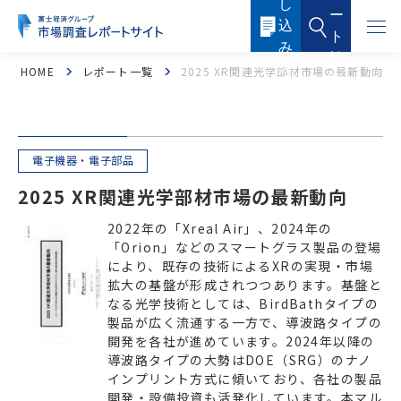
し
本
ー
文
込
に
ト
ス
み
キ
検
ッ
内
HOME
レポート一覧
2025 XR関連光学部材市場の最新動向
索
プ
容
す
る
電子機器・電子部品
2025 XR関連光学部材市場の最新動向
2022年の「Xreal Air」、2024年の
「Orion」などのスマートグラス製品の登場
フード・フードサービス
ヘルスケア
により、既存の技術によるXRの実現・市場
拡大の基盤が形成されつつあります。基盤と
医薬品・メディカル
化粧品・トイレタリー
なる光学技術としては、BirdBathタイプの
製品が広く流通する一方で、導波路タイプの
産業機器・制御機器
電子機器・電子部品
開発を各社が進めています。2024年以降の
導波路タイプの大勢はDOE（SRG）のナノ
インプリント方式に傾いており、各社の製品
ICTソリューション・サービス
ケミカル・マテリアル
開発・設備投資も活発化しています。本マル